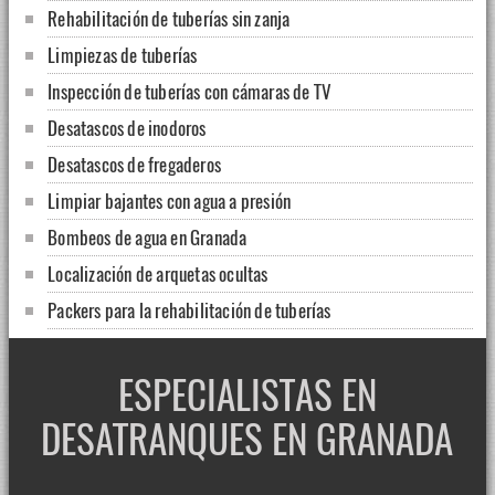
Rehabilitación de tuberías sin zanja
Limpiezas de tuberías
Inspección de tuberías con cámaras de TV
Desatascos de inodoros
Desatascos de fregaderos
Limpiar bajantes con agua a presión
Bombeos de agua en Granada
Localización de arquetas ocultas
Packers para la rehabilitación de tuberías
Desinfección de depósitos de agua potable
ESPECIALISTAS EN
Limpieza de aljibes
Localización de fugas ocultas
DESATRANQUES EN GRANADA
Desatascos de bañeras
Desatascos en comunidades