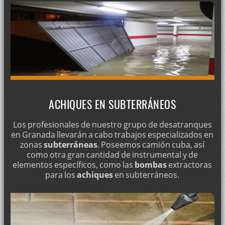
Métodos caseros para desatascar el fregadero
Desatascos caseros del váter
Poceros en Granada
Limpieza casera de tuberías
Acabar con el mal olor de las tuberías
Desatrancar con sosa
ACHIQUES EN SUBTERRÁNEOS
Servicio de desatrancos con agua a presión
Los profesionales de nuestro grupo de desatranques
Desatascos en empresas
en Granada llevarán a cabo trabajos especializados en
zonas
subterráneas
. Poseemos camión cuba, así
Limpieza de pozos y desatranques - Servicio 24 horas -
como otra gran cantidad de instrumental y de
Granada
elementos específicos, como las
bombas
extractoras
para los
achiques
en subterráneos.