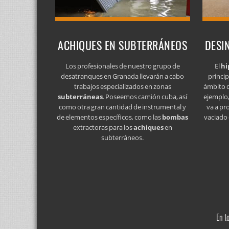
ACHIQUES EN SUBTERRÁNEOS
DESI
Los profesionales de nuestro grupo de
El
hi
desatranques en Granada llevarán a cabo
princip
trabajos especializados en zonas
ámbito d
subterráneas
. Poseemos camión cuba, así
ejemplo,
como otra gran cantidad de instrumental y
va a pr
de elementos específicos, como las
bombas
vaciado 
extractoras para los
achiques
en
subterráneos.
En t