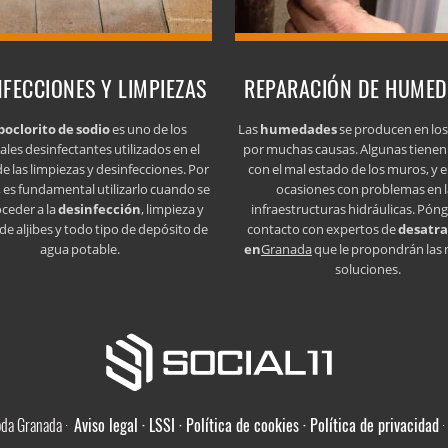
NFECCIONES Y LIMPIEZAS
REPARACIÓN DE HUME
poclorito de sodio
es uno de los
Las
humedades
se producen en lo
ales desinfectantes utilizados en el
por muchas causas. Algunas tienen
e las limpiezas y desinfecciones. Por
con el mal estado de los muros, y e
 es fundamental utilizarlo cuando se
ocasiones con problemas en l
oceder a la
desinfección
, limpieza y
infraestructuras hidráulicas. Pón
de aljibes y todo tipo de depósito de
contacto con expertos de
desatr
agua potable.
en
Granada
que le propondrán las
soluciones.
oda Granada ·
Aviso legal · LSSI · Política de cookies · Política de privacidad
·