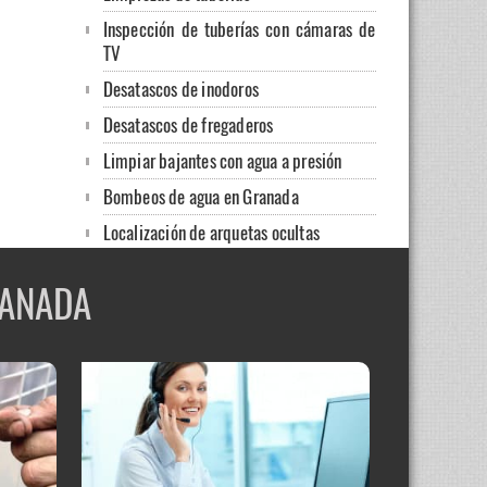
Inspección de tuberías con cámaras de
TV
Desatascos de inodoros
Desatascos de fregaderos
Limpiar bajantes con agua a presión
Bombeos de agua en Granada
Localización de arquetas ocultas
Packers para la rehabilitación de
RANADA
tuberías
Desinfección de depósitos de agua
potable
Limpieza de aljibes
Localización de fugas ocultas
Desatascos de bañeras