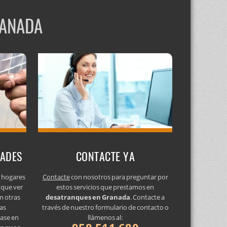
RANADA
DADES
CONTACTE YA
s hogares
Contacte
con nosotros para preguntar por
 que ver
estos servicios que prestamos en
n otras
desatranques en Granada
. Contacte a
as
través de nuestro formulario de contacto o
gase en
llámenos al: