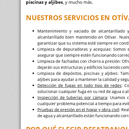
piscinas y aljibes
, y mucho más.
NUESTROS SERVICIOS EN OTÍ
Mantenimiento y vaciado de alcantarillado 
alcantarillado bien mantenido en Otívar. Nues
garantizar que su sistema esté siempre en cond
Limpieza de depuradoras y acequias: Somos e
asegurar que siempre estén funcionando corre
Limpieza de fachadas con chorro a presión: Ofr
dejarán sus estructuras y edificios luciendo co
Limpieza de depósitos, piscinas y aljibes: Ta
aljibes para ayudar a mantener la calidad y seg
Detección de fugas en todo tipo de redes
: C
solucionar cualquier fuga en su red de agua o al
Inspección de tuberías por cámara
: Usamos c
cualquier problema potencial a tiempo para evi
Pruebas de presión en el hogar y obra civil
: Re
de agua y alcantarillado están funcionando cor