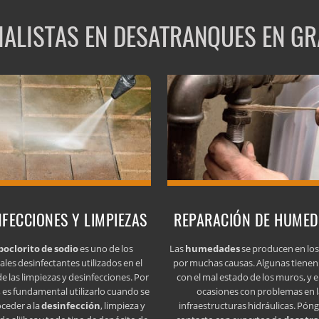
IALISTAS EN DESATRANQUES EN G
NFECCIONES Y LIMPIEZAS
REPARACIÓN DE HUME
poclorito de sodio
es uno de los
Las
humedades
se producen en lo
ales desinfectantes utilizados en el
por muchas causas. Algunas tienen
e las limpiezas y desinfecciones. Por
con el mal estado de los muros, y e
 es fundamental utilizarlo cuando se
ocasiones con problemas en l
oceder a la
desinfección
, limpieza y
infraestructuras hidráulicas. Pón