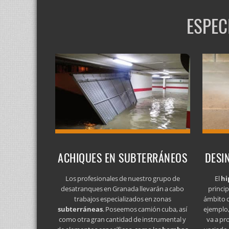
ESPEC
ACHIQUES EN SUBTERRÁNEOS
DESI
Los profesionales de nuestro grupo de
El
hi
desatranques en Granada llevarán a cabo
princip
trabajos especializados en zonas
ámbito d
subterráneas
. Poseemos camión cuba, así
ejemplo,
como otra gran cantidad de instrumental y
va a pr