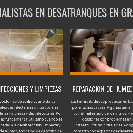
IALISTAS EN DESATRANQUES EN G
NFECCIONES Y LIMPIEZAS
REPARACIÓN DE HUME
poclorito de sodio
es uno de los
Las
humedades
se producen en lo
ales desinfectantes utilizados en el
por muchas causas. Algunas tienen
e las limpiezas y desinfecciones. Por
con el mal estado de los muros, y e
 es fundamental utilizarlo cuando se
ocasiones con problemas en l
oceder a la
desinfección
, limpieza y
infraestructuras hidráulicas. Pón
de aljibes y todo tipo de depósito de
contacto con expertos de
desatr