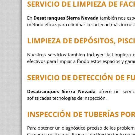
SERVICIO DE
LIMPIEZA DE FA
En
Desatranques Sierra Nevada
también nos espe
método eficaz para eliminar la suciedad más incrusta
LIMPIEZA DE DEPÓSITOS, PISC
Nuestros servicios también incluyen la
Limpieza d
efectivos para limpiar a fondo estos espacios y gara
SERVICIO DE
DETECCIÓN DE F
Desatranques Sierra Nevada
ofrece un servi
sofisticadas tecnologías de inspección.
INSPECCIÓN DE TUBERÍAS PO
Para obtener un diagnóstico preciso de los proble
Cámara
y realizamos
Pruebas de Presión
tanto en ho