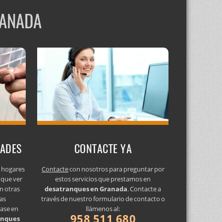
RANADA
DADES
CONTACTE YA
s hogares
Contacte
con nosotros para preguntar por
 que ver
estos servicios que prestamos en
n otras
desatranques en Granada
. Contacte a
as
través de nuestro formulario de contacto o
gase en
llámenos al:
958 511 680
anques