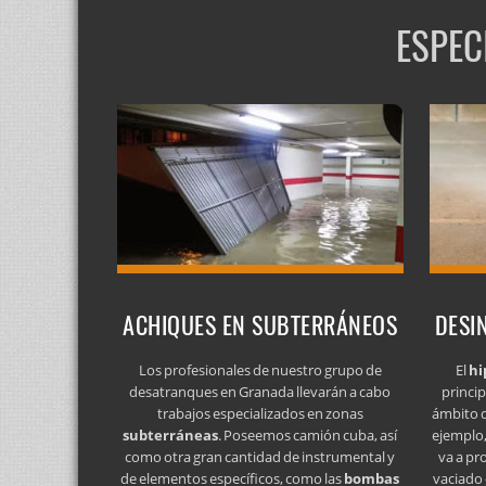
ESPEC
ACHIQUES EN SUBTERRÁNEOS
DESI
Los profesionales de nuestro grupo de
El
hi
desatranques en Granada llevarán a cabo
princip
trabajos especializados en zonas
ámbito d
subterráneas
. Poseemos camión cuba, así
ejemplo,
como otra gran cantidad de instrumental y
va a pr
de elementos específicos, como las
bombas
vaciado 