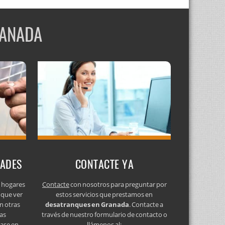
RANADA
DADES
CONTACTE YA
s hogares
Contacte
con nosotros para preguntar por
 que ver
estos servicios que prestamos en
n otras
desatranques en Granada
. Contacte a
as
través de nuestro formulario de contacto o
gase en
llámenos al: