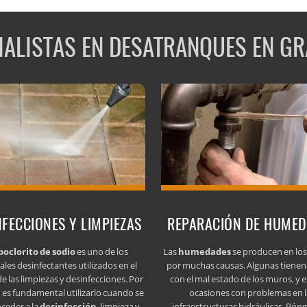
IALISTAS EN DESATRANQUES EN G
NFECCIONES Y LIMPIEZAS
REPARACIÓN DE HUME
poclorito de sodio
es uno de los
Las
humedades
se producen en lo
ales desinfectantes utilizados en el
por muchas causas. Algunas tienen
e las limpiezas y desinfecciones. Por
con el mal estado de los muros, y e
 es fundamental utilizarlo cuando se
ocasiones con problemas en l
oceder a la
desinfección
, limpieza y
infraestructuras hidráulicas. Pón