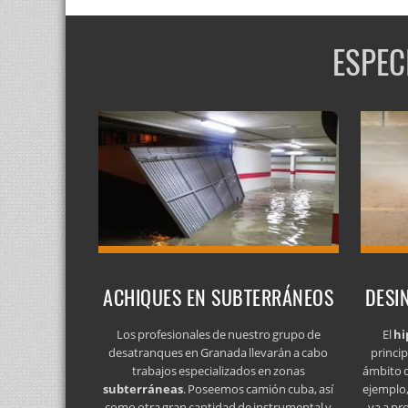
ESPEC
ACHIQUES EN SUBTERRÁNEOS
DESI
Los profesionales de nuestro grupo de
El
hi
desatranques en Granada llevarán a cabo
princip
trabajos especializados en zonas
ámbito d
subterráneas
. Poseemos camión cuba, así
ejemplo,
como otra gran cantidad de instrumental y
va a pr