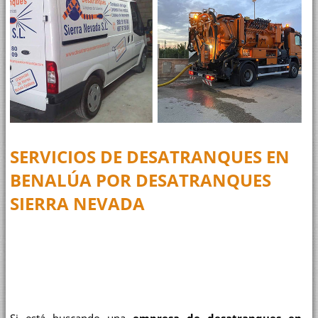
SERVICIOS DE
DESATRANQUES EN
BENALÚA
POR
DESATRANQUES
SIERRA NEVADA