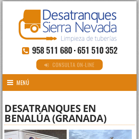
958 511 680
·
651 510 352
CONSULTA ON-LINE
MENÚ
DESATRANQUES EN
BENALÚA (GRANADA)